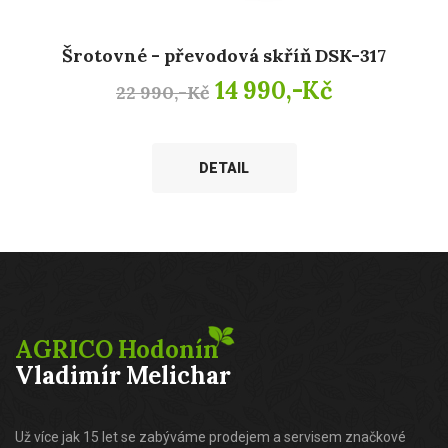
Šrotovné - převodová skříň DSK-317
14 990,-Kč
22 990,-Kč
DETAIL
AGRICO Hodonín
Vladimír Melichar
Už více jak 15 let se zabýváme prodejem a servisem značkové